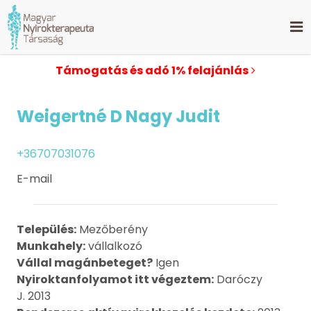
Támogatás és adó 1% felajánlás
Weigertné D Nagy Judit
+36707031076
E-mail
Település:
Mezőberény
Munkahely:
vállalkozó
Vállal magánbeteget?
Igen
Nyiroktanfolyamot itt végeztem:
Daróczy
J. 2013