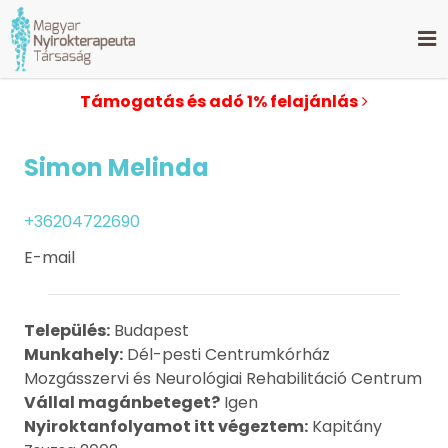
Támogatás és adó 1% felajánlás
Simon Melinda
+36204722690
E-mail
Település:
Budapest
Munkahely:
Dél-pesti Centrumkórház
Mozgásszervi és Neurológiai Rehabilitáció Centrum
Vállal magánbeteget?
Igen
Nyiroktanfolyamot itt végeztem:
Kapitány