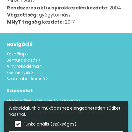
Zsuzsa 2002
Rendszeres aktív nyirokkezelés kezdete:
2004
Végzettség:
gyógytornász
MNyT tagság kezdete:
2017
Navigáció
Kezdőlap
Bemutatkozás
A nyiroködéma
Események
Szakember kereső
Kapcsolat
Magyar Nyirokterapeuta Társaság
1116 Budapest, Kecskeméti József utca 42.
Weboldalunk a működéshez elengedhetetlen sütiket
Telefon:
+36 70 629 9275
(Füredi Rita, hívható
használ.
munkaidőben)
Funkcionális (szükséges)
E-mail: nyiroktarsasag@gmail.com