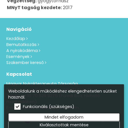
Végzettség:
gyógytornász
MNyT tagság kezdete:
2017
Navigáció
Kezdőlap
Bemutatkozás
A nyiroködéma
Események
Szakember kereső
Kapcsolat
Magyar Nyirokterapeuta Társaság
1116 Budapest, Kecskeméti József utca 42.
Weboldalunk a működéshez elengedhetetlen sütiket
Telefon:
+36 70 629 9275
(Füredi Rita, hívható
használ.
munkaidőben)
Funkcionális (szükséges)
E-mail: nyiroktarsasag@gmail.com
Mindet elfogadom
Magyar Nyirokterapeuta Társaság
Kiválasztottak mentése