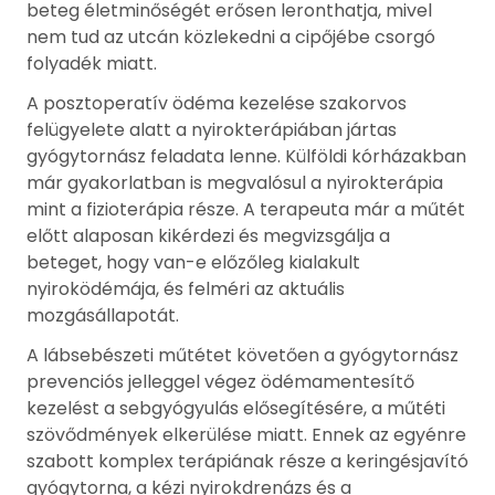
beteg életminőségét erősen leronthatja, mivel
nem tud az utcán közlekedni a cipőjébe csorgó
folyadék miatt.
A posztoperatív ödéma kezelése szakorvos
felügyelete alatt a nyirokterápiában jártas
gyógytornász feladata lenne. Külföldi kórházakban
már gyakorlatban is megvalósul a nyirokterápia
mint a fizioterápia része. A terapeuta már a műtét
előtt alaposan kikérdezi és megvizsgálja a
beteget, hogy van-e előzőleg kialakult
nyiroködémája, és felméri az aktuális
mozgásállapotát.
A lábsebészeti műtétet követően a gyógytornász
prevenciós jelleggel végez ödémamentesítő
kezelést a sebgyógyulás elősegítésére, a műtéti
szövődmények elkerülése miatt. Ennek az egyénre
szabott komplex terápiának része a keringésjavító
gyógytorna, a kézi nyirokdrenázs és a