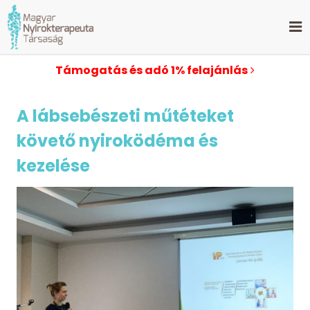
Támogatás és adó 1% felajánlás
A lábsebészeti műtéteket
követő nyiroködéma és
kezelése