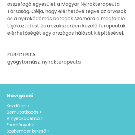
összefogó egyesület a Magyar Nyirokterapeuta
Társaság. Célja, hogy elérhetővé tegye az orvosok
és a nyiroködémás betegek számára a megfelelő
tájékoztatást és a szakszerűen kezelő terapeuták
elérhetőségét egy országos hálózat kiépítésével.
FÜREDI RITA
gyógytornász, nyirokterapeuta
Navigáció
Kezdőlap
Bemutatkozás
A nyiroködéma
Események
Szakember kereső