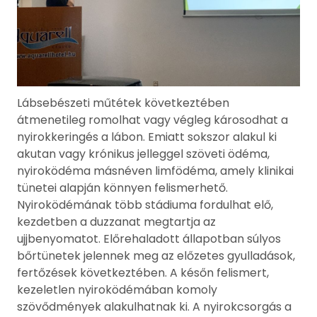
Lábsebészeti műtétek következtében
átmenetileg romolhat vagy végleg károsodhat a
nyirokkeringés a lábon. Emiatt sokszor alakul ki
akutan vagy krónikus jelleggel szöveti ödéma,
nyiroködéma másnéven limfödéma, amely klinikai
tünetei alapján könnyen felismerhető.
Nyiroködémának több stádiuma fordulhat elő,
kezdetben a duzzanat megtartja az
ujjbenyomatot. Előrehaladott állapotban súlyos
bőrtünetek jelennek meg az előzetes gyulladások,
fertőzések következtében. A későn felismert,
kezeletlen nyiroködémában komoly
szövődmények alakulhatnak ki. A nyirokcsorgás a