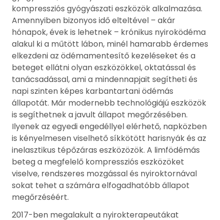
kompressziós gyógyászati eszközök alkalmazása.
Amennyiben bizonyos idő elteltével – akár
hónapok, évek is lehetnek – krónikus nyiroködéma
alakul ki a műtött lábon, minél hamarabb érdemes
elkezdeni az ödémamentesítő kezeléseket és a
beteget ellátni olyan eszközökkel, oktatással és
tanácsadással, ami a mindennapjait segítheti és
napi szinten képes karbantartani ödémás
állapotát. Már modernebb technológiájú eszközök
is segíthetnek a javult állapot megőrzésében.
Ilyenek az egyedi engedéllyel elérhető, napközben
is kényelmesen viselhető síkkötött harisnyák és az
inelasztikus tépőzáras eszközözök. A limfödémás
beteg a megfelelő kompressziós eszközöket
viselve, rendszeres mozgással és nyiroktornával
sokat tehet a számára elfogadhatóbb állapot
megőrzéséért.
2017-ben megalakult a nyirokterapeutákat