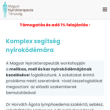
Támogatás és adó 1% felajánlás
Komplex segítség
nyiroködémára
A Magyar Nyirokterapeuták workshopján
a
mellkas, mell és kar nyiroködémájának
kezeléséve
l foglalkoztunk. A sokatokat érintő
probléma miatt szeretnénk rövid összefoglalókat
megosztani az előadó szakemberek
bemutatásával.
Dr Horváth Ágota lymphoedema szakértő, sebész,