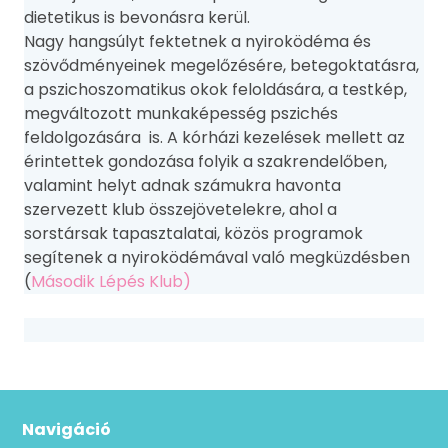
dietetikus is bevonásra kerül.
Nagy hangsúlyt fektetnek a nyiroködéma és
szövődményeinek megelőzésére, betegoktatásra,
a pszichoszomatikus okok feloldására, a testkép,
megváltozott munkaképesség pszichés
feldolgozására is. A kórházi kezelések mellett az
érintettek gondozása folyik a szakrendelőben,
valamint helyt adnak számukra havonta
szervezett klub összejövetelekre, ahol a
sorstársak tapasztalatai, közös programok
segítenek a nyiroködémával való megküzdésben
(
Második Lépés Klub)
Navigáció