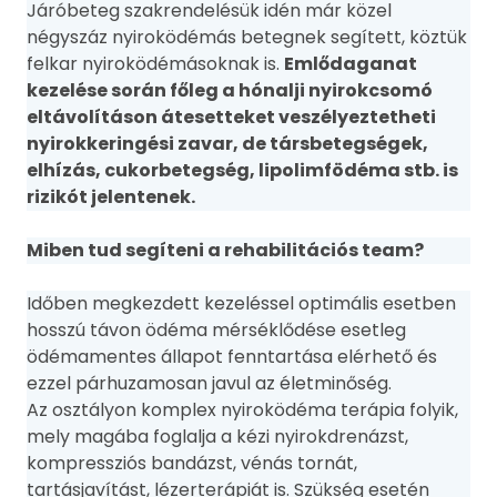
Járóbeteg szakrendelésük idén már közel
négyszáz nyiroködémás betegnek segített, köztük
felkar nyiroködémásoknak is.
Emlődaganat
kezelése során főleg a hónalji nyirokcsomó
eltávolításon átesetteket veszélyeztetheti
nyirokkeringési zavar, de társbetegségek,
elhízás, cukorbetegség, lipolimfödéma stb. is
rizikót jelentenek.
Miben tud segíteni a rehabilitációs team?
Időben megkezdett kezeléssel optimális esetben
hosszú távon ödéma mérséklődése esetleg
ödémamentes állapot fenntartása elérhető és
ezzel párhuzamosan javul az életminőség.
Az osztályon komplex nyiroködéma terápia folyik,
mely magába foglalja a kézi nyirokdrenázst,
kompressziós bandázst, vénás tornát,
tartásjavítást, lézerterápiát is. Szükség esetén