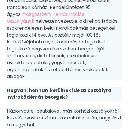
rehabilitációs szakorvos, a Dunaújvárosi Szent
Pantaleon Kórház-Rendelőintézet 95
ágyas
mozgásszervi rehabilitációs
osztályának
helyettes vezetője, aki rehabilitációs
szakrendelésen belül nyiroködémás betegekkel
foglalkozik 14 éve. Az osztály majd’ 100 fős
kollektívájából a nyiroködémás betegekkel
foglalkozó negyven fős szakembergárdáját
szakorvosok, dietetikusok, pszichológus,
nyirokterapeuták, gyógytornászok,
ergoterapeuták és rehabilitációs szakápolók
alkotják.
Hogyan, honnan kerülnek ide az osztályra
nyiroködémás betegek?
Háziorvosi e-beutalóval, más kórházi osztályokról
kezelőorvosi konzílium, konzultáció után, nagyrészt
a megyéből.