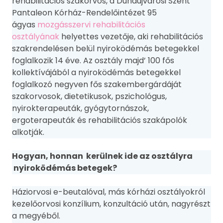
rehabilitációs szakorvos, a Dunaújvárosi Szent
Pantaleon Kórház-Rendelőintézet 95
ágyas
mozgásszervi rehabilitációs
osztályának
helyettes vezetője, aki rehabilitációs
szakrendelésen belül nyiroködémás betegekkel
foglalkozik 14 éve. Az osztály majd’ 100 fős
kollektívájából a nyiroködémás betegekkel
foglalkozó negyven fős szakembergárdáját
szakorvosok, dietetikusok, pszichológus,
nyirokterapeuták, gyógytornászok,
ergoterapeuták és rehabilitációs szakápolók
alkotják.
Hogyan, honnan kerülnek ide az osztályra
nyiroködémás betegek?
Háziorvosi e-beutalóval, más kórházi osztályokról
kezelőorvosi konzílium, konzultáció után, nagyrészt
a megyéből.