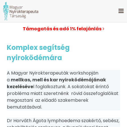
Támogatás és adó 1% felajánlás
Komplex segítség
nyiroködémára
A Magyar Nyirokterapeuták workshopján
a
mellkas, mell és kar nyiroködémájának
kezeléséve
l foglalkoztunk. A sokatokat érintő
probléma miatt szeretnénk rövid összefoglalókat
megosztani az előadó szakemberek
bemutatásával.
Dr Horváth Ágota lymphoedema szakértő, sebész,