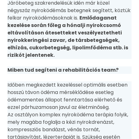
Járóbeteg szakrendelésük idén már közel
négyszáz nyiroködémás betegnek segített, köztük
felkar nyiroködémásoknak is.
Emlődaganat
kezelése során főleg a hónalji nyirokcsomó
eltávolításon átesetteket veszélyeztetheti
nyirokkeringési zavar, de társbetegségek,
elhízás, cukorbetegség, lipolimfödéma stb. is
rizikót jelentenek.
Miben tud segíteni a rehabilitációs team?
Időben megkezdett kezeléssel optimális esetben
hosszú távon ödéma mérséklődése esetleg
ödémamentes állapot fenntartása elérhető és
ezzel párhuzamosan javul az életminőség.
Az osztályon komplex nyiroködéma terápia folyik,
mely magába foglalja a kézi nyirokdrenázst,
kompressziós bandázst, vénás tornát,
tartásjavítást, lézerterápiát is. Szükség esetén