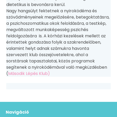
dietetikus is bevonásra kerül.
Nagy hangsúlyt fektetnek a nyiroködéma és
szövődményeinek megelőzésére, betegoktatásra,
a pszichoszomatikus okok feloldására, a testkép,
megváltozott munkaképesség pszichés
feldolgozására is. A kórházi kezelések mellett az
érintettek gondozása folyik a szakrendelőben,
valamint helyt adnak számukra havonta
szervezett klub összejövetelekre, ahol a
sorstársak tapasztalatai, közös programok
segítenek a nyiroködémával való megküzdésben
(
Második Lépés Klub)
Navigáció