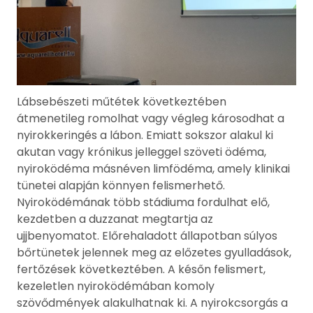
Lábsebészeti műtétek következtében
átmenetileg romolhat vagy végleg károsodhat a
nyirokkeringés a lábon. Emiatt sokszor alakul ki
akutan vagy krónikus jelleggel szöveti ödéma,
nyiroködéma másnéven limfödéma, amely klinikai
tünetei alapján könnyen felismerhető.
Nyiroködémának több stádiuma fordulhat elő,
kezdetben a duzzanat megtartja az
ujjbenyomatot. Előrehaladott állapotban súlyos
bőrtünetek jelennek meg az előzetes gyulladások,
fertőzések következtében. A későn felismert,
kezeletlen nyiroködémában komoly
szövődmények alakulhatnak ki. A nyirokcsorgás a