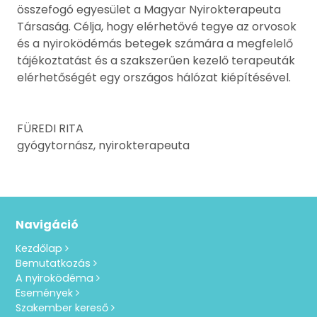
összefogó egyesület a Magyar Nyirokterapeuta
Társaság. Célja, hogy elérhetővé tegye az orvosok
és a nyiroködémás betegek számára a megfelelő
tájékoztatást és a szakszerűen kezelő terapeuták
elérhetőségét egy országos hálózat kiépítésével.
FÜREDI RITA
gyógytornász, nyirokterapeuta
Navigáció
Kezdőlap
Bemutatkozás
A nyiroködéma
Események
Szakember kereső