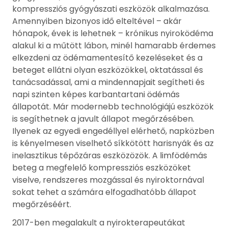
kompressziós gyógyászati eszközök alkalmazása.
Amennyiben bizonyos idő elteltével – akár
hónapok, évek is lehetnek – krónikus nyiroködéma
alakul ki a műtött lábon, minél hamarabb érdemes
elkezdeni az ödémamentesítő kezeléseket és a
beteget ellátni olyan eszközökkel, oktatással és
tanácsadással, ami a mindennapjait segítheti és
napi szinten képes karbantartani ödémás
állapotát. Már modernebb technológiájú eszközök
is segíthetnek a javult állapot megőrzésében.
Ilyenek az egyedi engedéllyel elérhető, napközben
is kényelmesen viselhető síkkötött harisnyák és az
inelasztikus tépőzáras eszközözök. A limfödémás
beteg a megfelelő kompressziós eszközöket
viselve, rendszeres mozgással és nyiroktornával
sokat tehet a számára elfogadhatóbb állapot
megőrzéséért.
2017-ben megalakult a nyirokterapeutákat