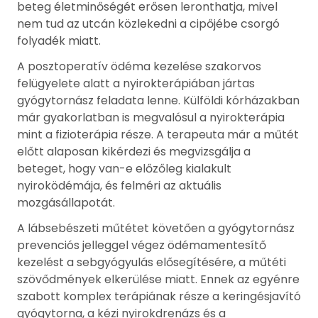
beteg életminőségét erősen leronthatja, mivel
nem tud az utcán közlekedni a cipőjébe csorgó
folyadék miatt.
A posztoperatív ödéma kezelése szakorvos
felügyelete alatt a nyirokterápiában jártas
gyógytornász feladata lenne. Külföldi kórházakban
már gyakorlatban is megvalósul a nyirokterápia
mint a fizioterápia része. A terapeuta már a műtét
előtt alaposan kikérdezi és megvizsgálja a
beteget, hogy van-e előzőleg kialakult
nyiroködémája, és felméri az aktuális
mozgásállapotát.
A lábsebészeti műtétet követően a gyógytornász
prevenciós jelleggel végez ödémamentesítő
kezelést a sebgyógyulás elősegítésére, a műtéti
szövődmények elkerülése miatt. Ennek az egyénre
szabott komplex terápiának része a keringésjavító
gyógytorna, a kézi nyirokdrenázs és a