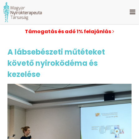
Támogatás és adó 1% felajánlás
A lábsebészeti műtéteket
követő nyiroködéma és
kezelése